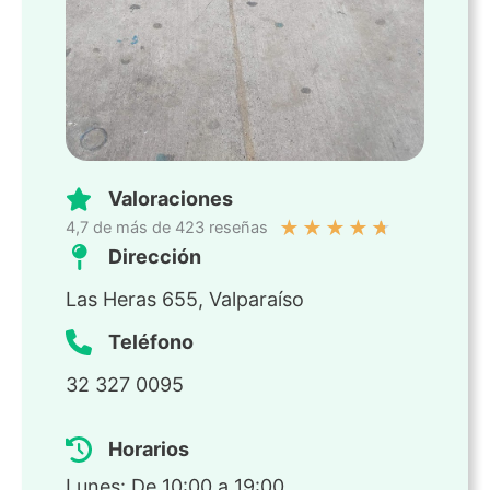
Valoraciones
★
★
★
★
★
4,7 de más de 423 reseñas
Dirección
Las Heras 655, Valparaíso
Teléfono
32 327 0095
Horarios
Lunes: De 10:00 a 19:00