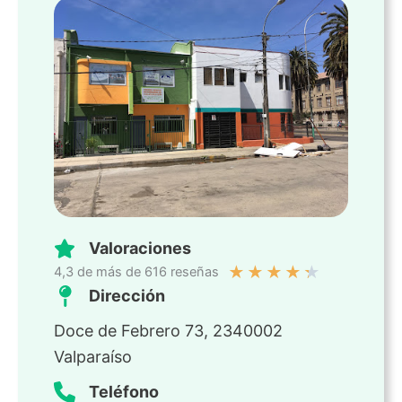
Valoraciones
★
★
★
★
★
4,3 de más de 616 reseñas
Dirección
Doce de Febrero 73, 2340002
Valparaíso
Teléfono