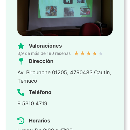
Valoraciones
★
★
★
★
★
3,9 de más de 190 reseñas
Dirección
Av. Pircunche 01205, 4790483 Cautin,
Temuco
Teléfono
9 5310 4719
Horarios