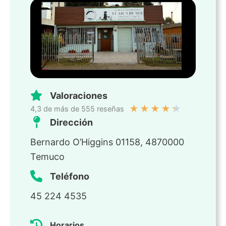
Valoraciones
★
★
★
★
★
4,3 de más de 555 reseñas
Dirección
Bernardo O’Higgins 01158, 4870000
Temuco
Teléfono
45 224 4535
Horarios