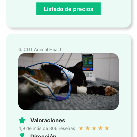
Listado de precios
4. CDT Animal Health
Valoraciones
★
★
★
★
★
4,9 de más de 306 reseñas
Dirección