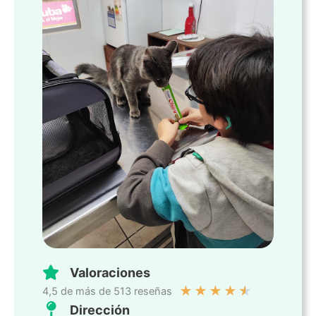
Valoraciones
★
★
★
★
★
4,5 de más de 513 reseñas
Dirección