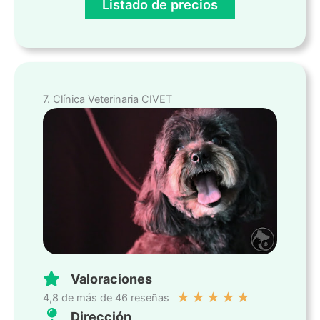
Listado de precios
7. Clínica Veterinaria CIVET
Valoraciones
★
★
★
★
★
4,8 de más de 46 reseñas
Dirección